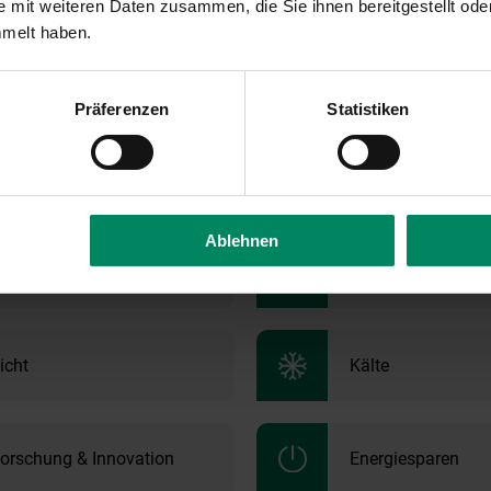
 mit weiteren Daten zusammen, die Sie ihnen bereitgestellt ode
e, dass Altanträge vergangene Förderungen sind und deshalb ni
mmelt haben.
 Alle aktuellen Förderungen können Sie mit unserem „FörderFind
einfach durchsuchen und finden.
Präferenzen
Statistiken
Wärme
Transformation de
Ablehnen
essourcenmanagement
Mobilitätsmanag
icht
Kälte
orschung & Innovation
Energiesparen