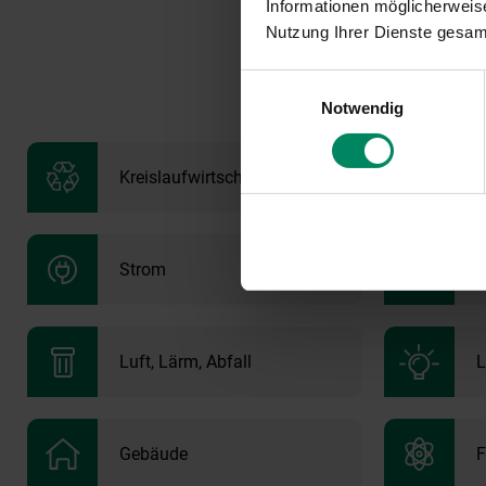
Informationen möglicherweise
Bitte beachten Si
Nutzung Ihrer Dienste gesa
werden können.
Einwilligungsauswahl
Notwendig
Kreislaufwirtschaft
Strom
R
Luft, Lärm, Abfall
L
Gebäude
F