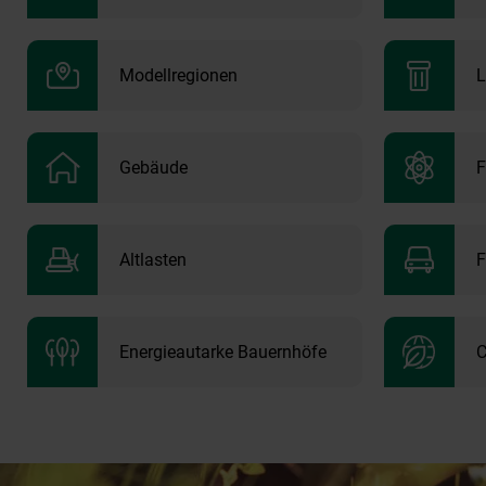
Modellregionen
L
Gebäude
F
Altlasten
F
Energieautarke Bauernhöfe
C