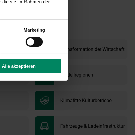
r die sie im Rahmen der
cht mehr beantragt
er“ schnell und
Marketing
r Industrie
Transformation der Wirtschaft
Alle akzeptieren
ement
Modellregionen
Klimafitte Kulturbetriebe
Fahrzeuge & Ladeinfrastruktur