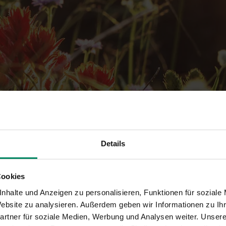
angene Förderungen ein
Details
Cookies
hrten Förderungsbereiche sind nicht mehr aktuell. Das heißt, es 
werden. Warum die Förderungen trotzdem hier angeführt sind? 
nhalte und Anzeigen zu personalisieren, Funktionen für soziale
reits vor längerer Zeit gestellten Altantrag jederzeit einsehen bz
 Website zu analysieren. Außerdem geben wir Informationen zu I
downloaden können.
rtner für soziale Medien, Werbung und Analysen weiter. Unsere