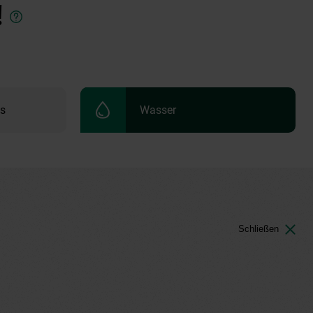
!
ds
Wasser
Schließen