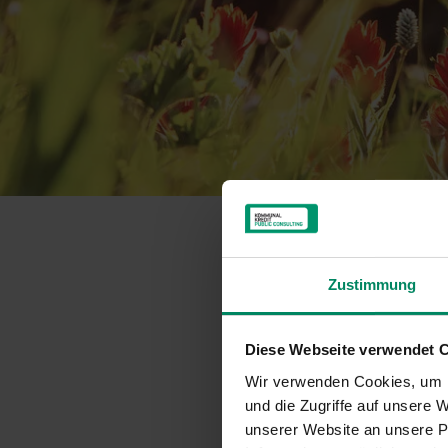
Verg
Zustimmung
Diese Webseite verwendet 
Die hier angefü
mehr gestellt 
Wir verwenden Cookies, um I
allfälligen, be
und die Zugriffe auf unsere
unserer Website an unsere Pa