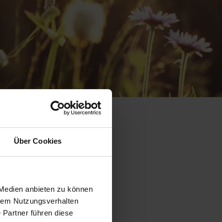
sehen
Über Cookies
kann kein Antrag
Damit Sie einen
 Medien anbieten zu können
w. Informationen
hrem Nutzungsverhalten
 Partner führen diese