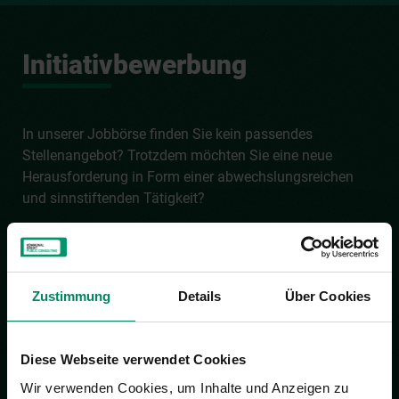
Initiativbewerbung
In unserer Jobbörse finden Sie kein passendes
Stellenangebot? Trotzdem möchten Sie eine neue
Herausforderung in Form einer abwechslungsreichen
und sinnstiftenden Tätigkeit?
Dann freuen wir uns auf Ihre Initiativbewerbung!
kpc-
Zustimmung
Details
Über Cookies
newchallenge(at)publicconsulting.at
Diese Webseite verwendet Cookies
Wir verwenden Cookies, um Inhalte und Anzeigen zu