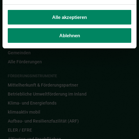
Alle akzeptieren
FÖRDERUNGEN FÜR
Privatpersonen
Ablehnen
Betriebe
Gemeinden
Alle Förderungen
FÖRDERUNGSINSTRUMENTE
Mittelherkunft & Förderungspartner
Betriebliche Umweltförderung im Inland
Klima- und Energiefonds
klimaaktiv mobil
Aufbau- und Resilienzfazilität (ARF)
ELER / EFRE