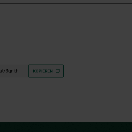
.at/3qnkh
KOPIEREN