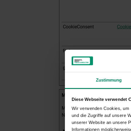
CookieConsent
Cookie
fe_typo_user
www.u
at
grantvisitlog
www.u
at
Zustimmung
Marketing (5)
Diese Webseite verwendet 
Marketing-Cookies werden verwend
Wir verwenden Cookies, um I
Nutzerinteressen abgestimmte W
und die Zugriffe auf unsere
unserer Website an unsere Pa
Informationen möglicherweise