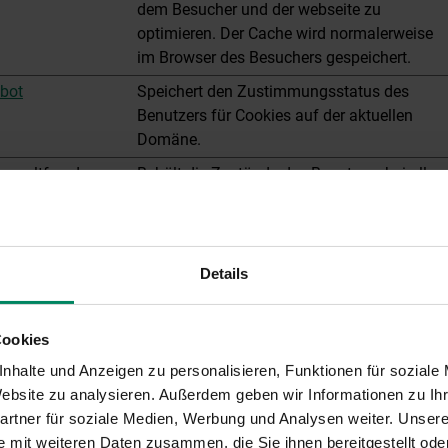
dem Besucher und der webseite zu
optimieren. Der Cache wird normalerweise
im Browser des Besuchers gespeichert.
bot
Speichert den Zustimmungsstatus des
Benutzers für Cookies auf der aktuellen
Domäne.
mweltfoerderung.
Behält die Zustände des Benutzers bei allen
Seitenanfragen bei.
mweltfoerderung.
Wird verwendet, um die zuletzt angesehene
Förderungen anzuzeigen.
Details
Cookies
et, um Besuchern auf Webseiten zu folgen. Wir nutzen diese Dat
nhalte und Anzeigen zu personalisieren, Funktionen für soziale
erbeanzeigen einzublenden.
 Website zu analysieren. Außerdem geben wir Informationen zu I
rtner für soziale Medien, Werbung und Analysen weiter. Unsere
 mit weiteren Daten zusammen, die Sie ihnen bereitgestellt ode