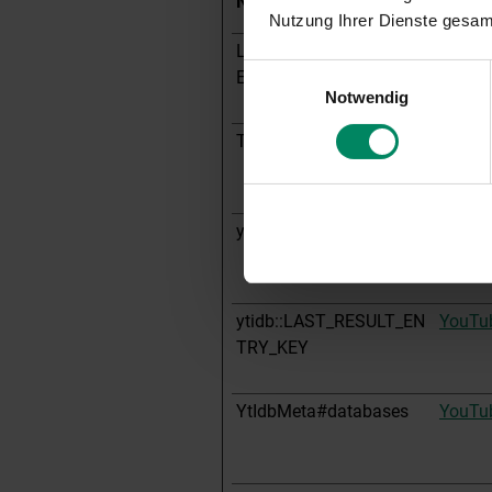
Name
Anbiet
Nutzung Ihrer Dienste gesa
LAST_RESULT_ENTRY_K
YouTu
Einwilligungsauswahl
EY
Notwendig
TESTCOOKIESENABLED
YouTu
yt-icons-last-purged
YouTu
ytidb::LAST_RESULT_EN
YouTu
TRY_KEY
YtIdbMeta#databases
YouTu