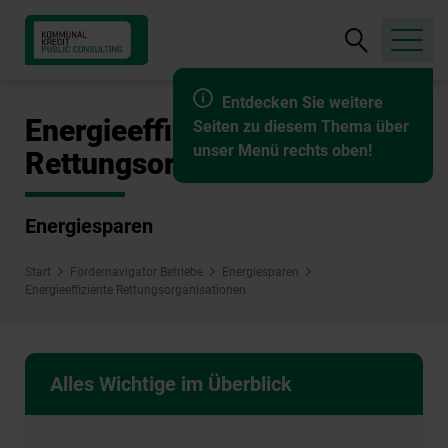
Suche
öffnen
Entdecken Sie weitere
Energieeffiziente
Seiten zu diesem Thema über
unser Menü rechts oben!
Rettungsorganisationen
Energiesparen
Start
Fördernavigator Betriebe
Energiesparen
Energieeffiziente Rettungsorganisationen
Alles Wichtige im Überblick