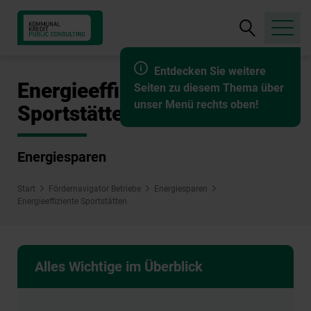
Suche
öffnen
Entdecken Sie weitere
Energieeffiziente
Seiten zu diesem Thema über
unser Menü rechts oben!
Sportstätten
Energiesparen
Start
Fördernavigator Betriebe
Energiesparen
Energieeffiziente Sportstätten
Alles Wichtige im Überblick