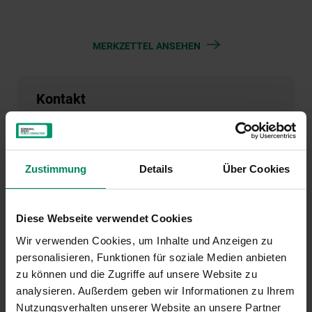
MERKZETTEL ANSEHEN
Kontakt
Serviceteam Energieeffiziente Sportstätten
Zustimmung
Details
Über Cookies
01/31 6 31-723
01/31 6 31-104
umwelt(at)publicconsulting.at
Diese Webseite verwendet Cookies
Wir verwenden Cookies, um Inhalte und Anzeigen zu
personalisieren, Funktionen für soziale Medien anbieten
zu können und die Zugriffe auf unsere Website zu
analysieren. Außerdem geben wir Informationen zu Ihrem
Nutzungsverhalten unserer Website an unsere Partner