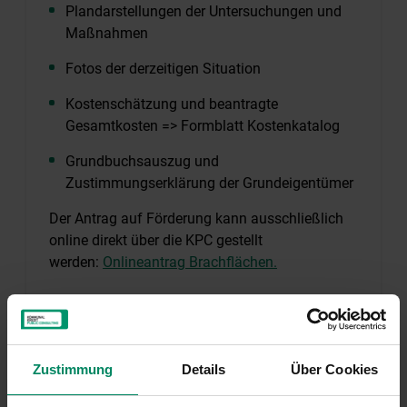
Plandarstellungen der Untersuchungen und
Maßnahmen
Fotos der derzeitigen Situation
Kostenschätzung und beantragte
Gesamtkosten => Formblatt Kostenkatalog
Grundbuchsauszug und
Zustimmungserklärung der Grundeigentümer
Der Antrag auf Förderung kann ausschließlich
online direkt über die KPC gestellt
werden:
Onlineantrag Brachflächen.
Rechtliche Grundlagen finden Sie
hier
.
Weitere Informationen zur Antragstellung
Zustimmung
Details
Über Cookies
Informationsblatt zur Antragstellung
Förderungsrichtlinien Brachflächen