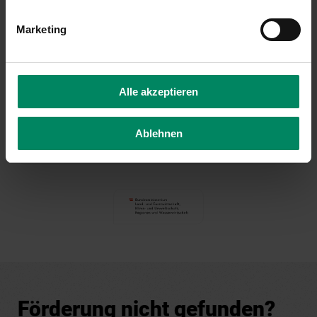
Kontakt
Marketing
Ansprechpartner in der KPC
DI Sebastian Holub
Alle akzeptieren
01/31 6 31-225
brachflaechen(at)publicconsulting.at
Ablehnen
Förderung nicht gefunden?