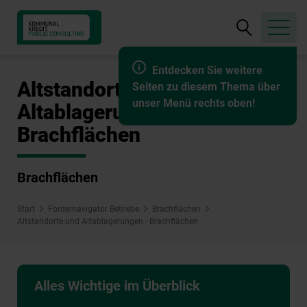
Suche
öffnen
Entdecken Sie weitere
Altstandorte und
Seiten zu diesem Thema über
unser Menü rechts oben!
Altablagerungen -
Brachflächen
Brachflächen
Start
Fördernavigator Betriebe
Brachflächen
Altstandorte und Altablagerungen - Brachflächen
Alles Wichtige im Überblick