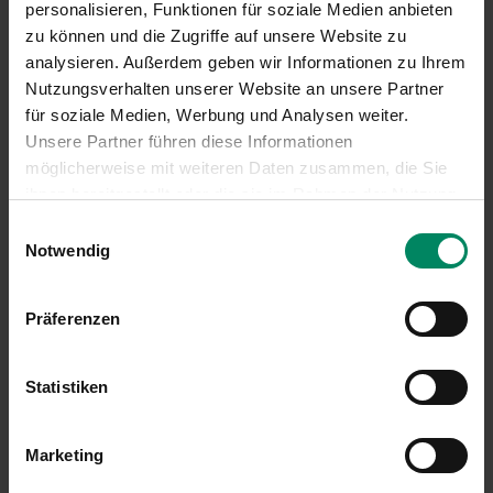
personalisieren, Funktionen für soziale Medien anbieten
zu können und die Zugriffe auf unsere Website zu
analysieren. Außerdem geben wir Informationen zu Ihrem
Nutzungsverhalten unserer Website an unsere Partner
für soziale Medien, Werbung und Analysen weiter.
Unsere Partner führen diese Informationen
möglicherweise mit weiteren Daten zusammen, die Sie
ihnen bereitgestellt oder die sie im Rahmen der Nutzung
Ähnliche Förderungen entdecken
Ihrer Dienste gesammelt haben.
Einwilligungsauswahl
Notwendig
Energiemanagement - Flexibilisierung im
Präferenzen
Verteilnetz: Betriebe, Gemeinden und
Vereine
Unterkategorie Anlagen- und
Statistiken
Prozessoptimierung
Fördercode #360
Marketing