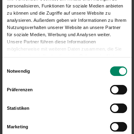
personalisieren, Funktionen für soziale Medien anbieten
Klima- und Energiefonds
zu können und die Zugriffe auf unsere Website zu
analysieren. Außerdem geben wir Informationen zu Ihrem
Nutzungsverhalten unserer Website an unsere Partner
für soziale Medien, Werbung und Analysen weiter.
Unsere Partner führen diese Informationen
möglicherweise mit weiteren Daten zusammen, die Sie
Aufbau- und Resilienzfazilität - ARF
ihnen bereitgestellt oder die sie im Rahmen der Nutzung
Ihrer Dienste gesammelt haben.
Einwilligungsauswahl
Notwendig
Waldfonds
Präferenzen
Statistiken
Marketing
Regionalprogramme