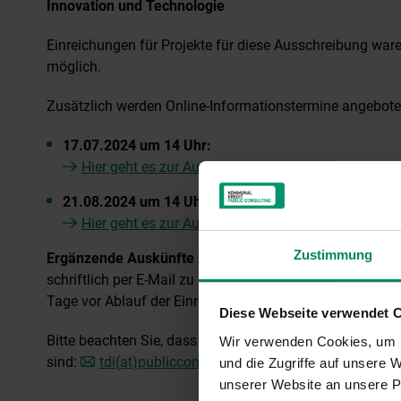
Innovation und Technologie
Einreichungen für Projekte für diese Ausschreibung war
möglich.
Zusätzlich werden Online-Informationstermine angebote
17.07.2024 um 14 Uhr:
Hier geht es zur Aufzeichnung
21.08.2024 um 14 Uhr
Hier geht es zur Aufzeichnung
Zustimmung
Ergänzende Auskünfte zur Ausschreibung
sind späteste
schriftlich per E-Mail zu übermitteln. Die KPC wird die 
Tage vor Ablauf der Einreichfrist als FAQs auf der Websei
Diese Webseite verwendet 
Bitte beachten Sie, dass sämtliche Anfragen zum Progr
Wir verwenden Cookies, um I
sind:
tdi(at)publicconsulting.at
und die Zugriffe auf unsere
unserer Website an unsere Pa