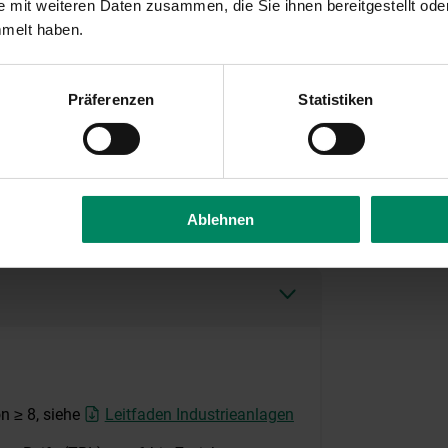
 mit weiteren Daten zusammen, die Sie ihnen bereitgestellt ode
mmelt haben.
Präferenzen
Statistiken
ang I deren Betriebsstandort oder
ne Anlagen umfasst, die dem EU-
Ablehnen
n ≥ 8, siehe
Leitfaden Industrieanlagen