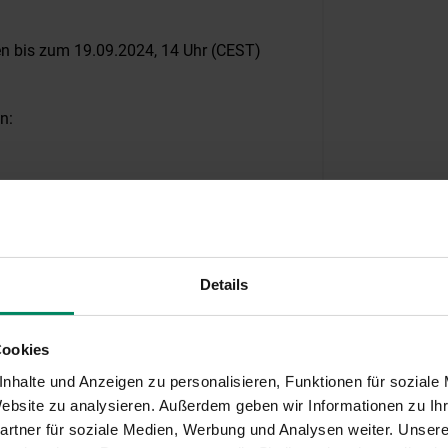
en bis zum 19.09.2024, 14 Uhr (CEST)
n:
Details
ns 21 Tage vor Ablauf der Einreichfrist
Auskünfte schnellstmöglich, spätestens 11
te unter „Antrag“ veröffentlichen.
Cookies
amm an folgende Emailadresse zu richten
nhalte und Anzeigen zu personalisieren, Funktionen für soziale
 Website zu analysieren. Außerdem geben wir Informationen zu I
rtner für soziale Medien, Werbung und Analysen weiter. Unsere