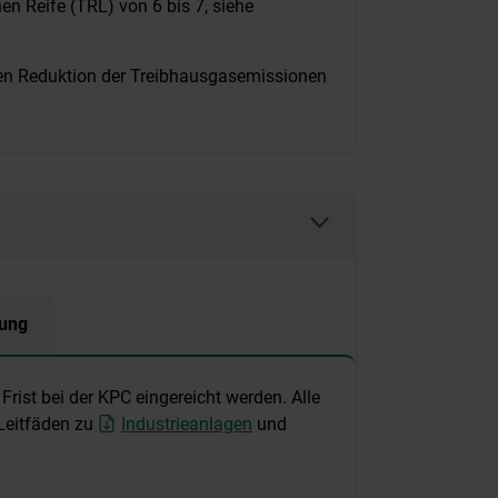
en Reife (TRL) von 6 bis 7, siehe
en Reduktion der Treibhausgasemissionen
ung
rist bei der KPC eingereicht werden. Alle
 Leitfäden zu
Industrieanlagen
und