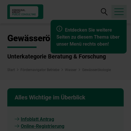
Suche
öffnen
Entdecken Sie weitere
Gewässerökologie
Seiten zu diesem Thema über
unser Menü rechts oben!
Unterkategorie Beratung & Forschung
Start
Fördernavigator Betriebe
Wasser
Gewässerökologie
Alles Wichtige im Überblick
Infoblatt Antrag
Online-Registrierung