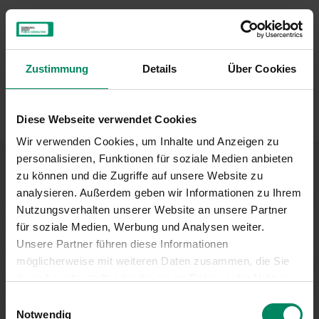
Zustimmung
Details
Über Cookies
Diese Webseite verwendet Cookies
Wir verwenden Cookies, um Inhalte und Anzeigen zu
personalisieren, Funktionen für soziale Medien anbieten
zu können und die Zugriffe auf unsere Website zu
Förderung nicht gefunden?
analysieren. Außerdem geben wir Informationen zu Ihrem
Nutzungsverhalten unserer Website an unsere Partner
für soziale Medien, Werbung und Analysen weiter.
Wenn Sie keine passende Förderung für Ihren Betrieb
Unsere Partner führen diese Informationen
gefunden haben, dann entdecken Sie diese
möglicherweise mit weiteren Daten zusammen, die Sie
möglicherweise in einem anderen Förderungsbereich.
ihnen bereitgestellt oder die sie im Rahmen der Nutzung
Unser Tipp: Nachsehen lohnt sich!
Ihrer Dienste gesammelt haben.
Einwilligungsauswahl
Notwendig