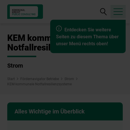
Suche
öffnen
Entdecken Sie weitere
KEM kommunale
Seiten zu diesem Thema über
unser Menü rechts oben!
Notfallresilienzsysteme
Strom
Start
Fördernavigator Betriebe
Strom
KEM kommunale Notfallresilienzsysteme
Alles Wichtige im Überblick