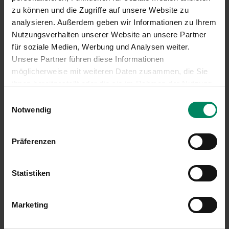
zu können und die Zugriffe auf unsere Website zu
Zustimmungserklärung des MRM
analysieren. Außerdem geben wir Informationen zu Ihrem
Formular Bericht des Kreditinstituts
Nutzungsverhalten unserer Website an unsere Partner
Nachantrag
für soziale Medien, Werbung und Analysen weiter.
Weitere Informationen zur Antragstellung
Unsere Partner führen diese Informationen
möglicherweise mit weiteren Daten zusammen, die Sie
Leitfaden
ihnen bereitgestellt oder die sie im Rahmen der Nutzung
Häufig gestellte Fragen
Ihrer Dienste gesammelt haben.
Einwilligungsauswahl
Informationsblatt zu Ihrem Projekt (E-
Notwendig
Ladestationen)
Informationsblatt zur Antragstellung
Präferenzen
Statistiken
Marketing