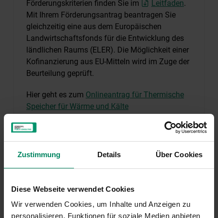
Förderungskriterien finden Sie im
Leitfaden
.
Mit Ihrem Förderungsantrag beantragen Sie
gleichzeitig eine aus dem Europäischen
Landwirtschaftsfonds für die Entwicklung des
ländlichen Raums (ELER). Die Möglichkeit einer
Kofinanzierung aus EU-Mitteln wird im Zuge der
Beurteilung geprüft.
Hier geht es zum
Onlineantrag für Thermische
Speicher für Wärme und Kälte
Hier geht es zum
Onlineantrag für E-
Ladestationen
Hier geht es zum
Onlineantrag für Kommunale
Notfallresilienzsysteme
Zustimmung
Details
Über Cookies
Rechtliche Grundlagen finden Sie
hier
.
Diese Webseite verwendet Cookies
Alle Formulare und Informationen zur
Wir verwenden Cookies, um Inhalte und Anzeigen zu
Antragstellung
personalisieren, Funktionen für soziale Medien anbieten