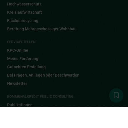
Hochwasserschutz
Kreislaufwirtschaft
Flächenrecycling
Beratung Mehrgeschossiger Wohnbau
SERVICESTELLEN
KPC-Online
Meine Förderung
Gutachten Erstellung
Bei Fragen, Anliegen oder Beschwerden
Newsletter
KOMMUNALKREDIT PUBLIC CONSULTING
Publikationen
Aktuelles
1
Karriere