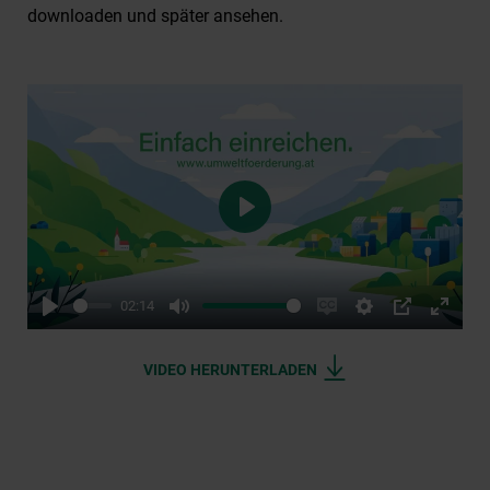
downloaden und später ansehen.
Play
02:14
Play
Mute
Enable
Settings
PIP
Enter
captions
fullsc
VIDEO HERUNTERLADEN