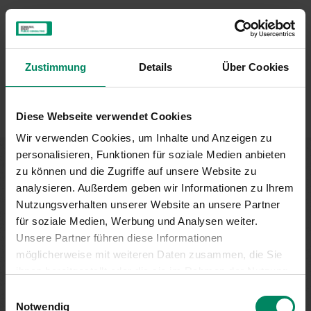
Zustimmung
Details
Über Cookies
Diese Webseite verwendet Cookies
Wir verwenden Cookies, um Inhalte und Anzeigen zu
personalisieren, Funktionen für soziale Medien anbieten
zu können und die Zugriffe auf unsere Website zu
Förderung nicht gefunden?
analysieren. Außerdem geben wir Informationen zu Ihrem
Nutzungsverhalten unserer Website an unsere Partner
für soziale Medien, Werbung und Analysen weiter.
Wenn Sie keine passende Förderung für Ihren Betrieb
Unsere Partner führen diese Informationen
gefunden haben, dann entdecken Sie diese
möglicherweise mit weiteren Daten zusammen, die Sie
möglicherweise in einem anderen Förderungsbereich.
ihnen bereitgestellt oder die sie im Rahmen der Nutzung
Unser Tipp: Nachsehen lohnt sich!
Ihrer Dienste gesammelt haben.
Einwilligungsauswahl
Notwendig