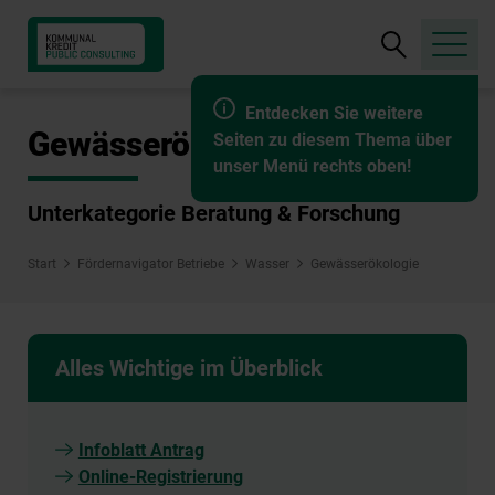
Suche
öffnen
Entdecken Sie weitere
Gewässerökologie
Seiten zu diesem Thema über
unser Menü rechts oben!
Unterkategorie Beratung & Forschung
Start
Fördernavigator Betriebe
Wasser
Gewässerökologie
Alles Wichtige im Überblick
Infoblatt Antrag
Online-Registrierung