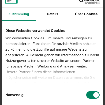
Eine genaue und maßnahmenbezogene
Checkliste finden Sie im
Leitfaden
.
Zustimmung
Details
Über Cookies
Rechtliche Grundlagen finden Sie
hier
.
Alle Formulare zur Antragstellung
Diese Webseite verwendet Cookies
Wir verwenden Cookies, um Inhalte und Anzeigen zu
Förderungsabrechnung Stromspeicher-
personalisieren, Funktionen für soziale Medien anbieten
Anlagen
zu können und die Zugriffe auf unsere Website zu
De-Minimis Blatt
analysieren. Außerdem geben wir Informationen zu Ihrem
Nutzungsverhalten unserer Website an unsere Partner
Weitere Informationen zur Antragstellung
für soziale Medien, Werbung und Analysen weiter.
Unsere Partner führen diese Informationen
Allgemeine Vertragsbedingungen
möglicherweise mit weiteren Daten zusammen, die Sie
Häufig gestellte Fragen
ihnen bereitgestellt oder die sie im Rahmen der Nutzung
Leitfaden
Ihrer Dienste gesammelt haben.
Einwilligungsauswahl
Notwendig