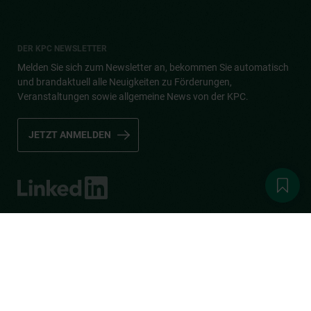
DER KPC NEWSLETTER
Melden Sie sich zum Newsletter an, bekommen Sie automatisch
und brandaktuell alle Neuigkeiten zu Förderungen,
Veranstaltungen sowie allgemeine News von der KPC.
JETZT ANMELDEN