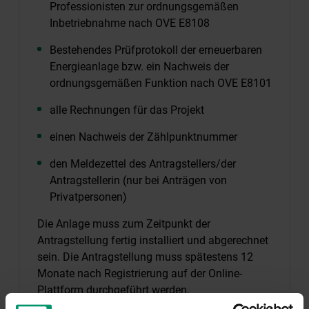
Professionisten zur ordnungsgemäßen
Inbetriebnahme nach OVE E8108
Bestehendes Prüfprotokoll der erneuerbaren
Energieanlage bzw. ein Nachweis der
ordnungsgemäßen Funktion nach OVE E8101
alle Rechnungen für das Projekt
einen Nachweis der Zählpunktnummer
den Meldezettel des Antragstellers/der
Antragstellerin (nur bei Anträgen von
Privatpersonen)
Die Anlage muss zum Zeitpunkt der
Antragstellung fertig installiert und abgerechnet
sein. Die Antragstellung muss spätestens 12
Monate nach Registrierung auf der Online-
Plattform durchgeführt werden.