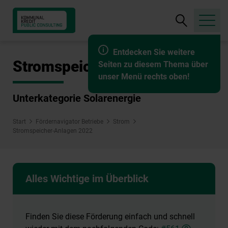
Suche
öffnen
Entdecken Sie weitere
Stromspeicher-Anlagen 2022
Seiten zu diesem Thema über
unser Menü rechts oben!
Unterkategorie Solarenergie
Start
Fördernavigator Betriebe
Strom
Stromspeicher-Anlagen 2022
Alles Wichtige im Überblick
Finden Sie diese Förderung einfach und schnell