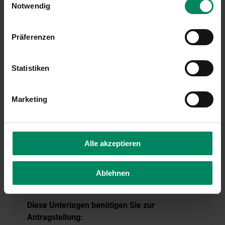
Projektstandort gemeldet haben muss.
Notwendig
Ein aktueller Grundbuchauszug
Präferenzen
Schritt 2 – Die Durchführung einer
Energieberatung in Koordination mit der
jeweiligen Landesförderungsstelle.
Nach
Statistiken
Prüfung der formalen Bedingungen und
positiver Bewertung durch die
Marketing
Landesförderungsstelle ist eine umfassende
Energieberatung durchzuführen, welche Sie bei
der konkreten Projektplanung, der Unterstützung
bei der Angebotseinholung und der
Alle akzeptieren
Antragstellung unterstützt.
Schritt 3 – Die Antragstellung
Ihres
Ablehnen
konzeptionierten Projektes erfolgt online.
Diese Unterlagen benötigen Sie zur
Antragstellung: