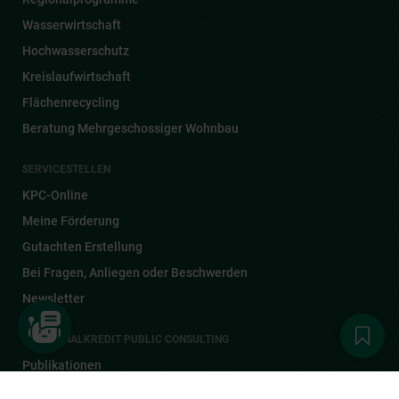
Wasserwirtschaft
Hochwasserschutz
Kreislaufwirtschaft
Flächenrecycling
Beratung Mehrgeschossiger Wohnbau
SERVICESTELLEN
KPC-Online
Meine Förderung
Gutachten Erstellung
Bei Fragen, Anliegen oder Beschwerden
Newsletter
KOMMUNALKREDIT PUBLIC CONSULTING
Publikationen
Aktuelles