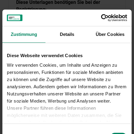
Diese Unterlagen benötigen Sie bei der
Registrierung:
Als Nachweis für das Vorliegen der für die
Inanspruchnahme „Sauber Heizen für Alle“
Zustimmung
Details
Über Cookies
vorausgesetzten Einkommensverhältnisse ist
der Bezug von Sozialhilfe, eine GIS Befreiung,
oder alternativ der Bezug der Wohnbeihilfe
Diese Webseite verwendet Cookies
vorzulegen. Alternativ dazu sind sämtliche
Wir verwenden Cookies, um Inhalte und Anzeigen zu
aktuell im Haushalt lebenden Personen zu
personalisieren, Funktionen für soziale Medien anbieten
erfassen und anzugeben, ob diese über ein
zu können und die Zugriffe auf unsere Website zu
Einkommen verfügen. Bezüglich der
analysieren. Außerdem geben wir Informationen zu Ihrem
erforderlichen Einkommensnachweise wird
Nutzungsverhalten unserer Website an unsere Partner
die jeweilige Landesförderungsstelle an Sie
für soziale Medien, Werbung und Analysen weiter.
herantreten.
Unsere Partner führen diese Informationen
Eine aktuelle Privathaushaltsbestätigung.
möglicherweise mit weiteren Daten zusammen, die Sie
Bitte beachten Sie, dass der/die
ihnen bereitgestellt oder die sie im Rahmen der Nutzung
AntragstellerIn den Hauptwohnsitz am
Ihrer Dienste gesammelt haben.
Einwilligungsauswahl