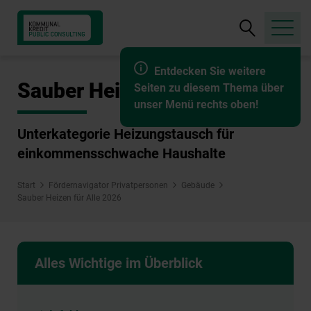
Suche
öffnen
Entdecken Sie weitere
Sauber Heizen für Alle 2026
Seiten zu diesem Thema über
unser Menü rechts oben!
Unterkategorie Heizungstausch für
einkommensschwache Haushalte
Start
Fördernavigator Privatpersonen
Gebäude
Sauber Heizen für Alle 2026
Alles Wichtige im Überblick