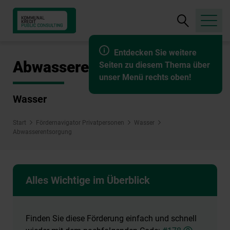
Suche
öffnen
Entdecken Sie weitere
Abwasserentsorgung
Seiten zu diesem Thema über
unser Menü rechts oben!
Wasser
Start
Fördernavigator Privatpersonen
Wasser
Abwasserentsorgung
Alles Wichtige im Überblick
Finden Sie diese Förderung einfach und schnell