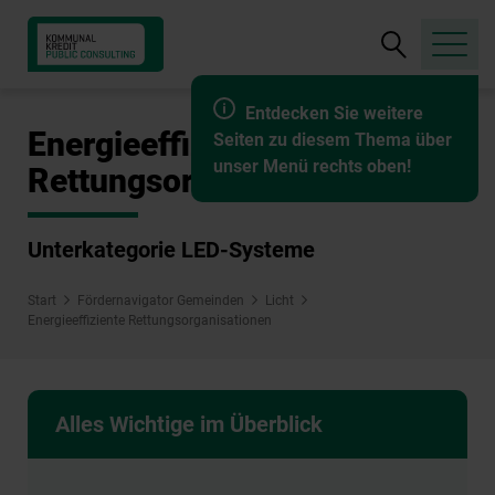
Suche
öffnen
Entdecken Sie weitere
Energieeffiziente
Seiten zu diesem Thema über
unser Menü rechts oben!
Rettungsorganisationen
Unterkategorie LED-Systeme
Start
Fördernavigator Gemeinden
Licht
Energieeffiziente Rettungsorganisationen
Alles Wichtige im Überblick