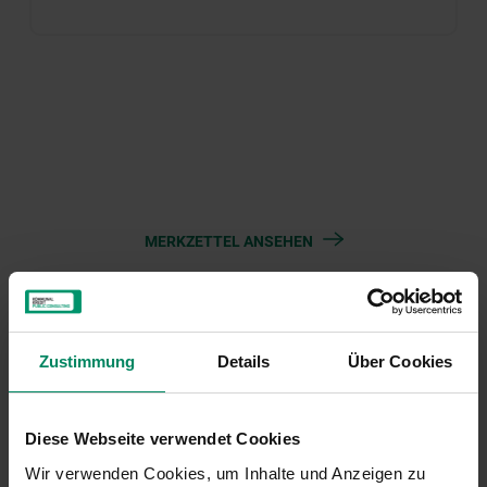
MERKZETTEL ANSEHEN
Kontakt
Zustimmung
Details
Über Cookies
Serviceteam Energieeffiziente
Rettungsorganisationen
Diese Webseite verwendet Cookies
Wir verwenden Cookies, um Inhalte und Anzeigen zu
01/31 6 31-723