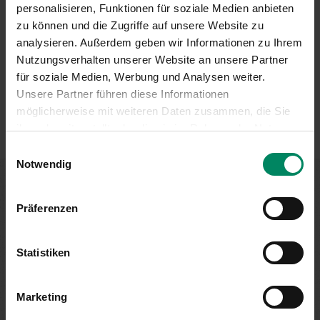
personalisieren, Funktionen für soziale Medien anbieten
01/31 6 31-104
zu können und die Zugriffe auf unsere Website zu
umwelt(at)publicconsulting.at
analysieren. Außerdem geben wir Informationen zu Ihrem
Nutzungsverhalten unserer Website an unsere Partner
für soziale Medien, Werbung und Analysen weiter.
Unsere Partner führen diese Informationen
möglicherweise mit weiteren Daten zusammen, die Sie
ihnen bereitgestellt oder die sie im Rahmen der Nutzung
Ihrer Dienste gesammelt haben.
Einwilligungsauswahl
Notwendig
Förderung nicht gefunden?
Präferenzen
Statistiken
Wenn Sie keine passende Förderung für Ihre Gemeinde
gefunden haben, dann entdecken Sie diese
möglicherweise in einem anderen Förderbereich. Unser
Marketing
Tipp: Nachsehen lohnt sich!