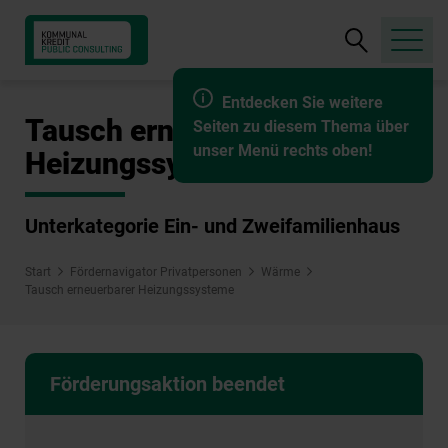
Suche
öffnen
Entdecken Sie weitere
Tausch erneuerbarer
Seiten zu diesem Thema über
unser Menü rechts oben!
Heizungssysteme
Unterkategorie Ein- und Zweifamilienhaus
Start
Fördernavigator Privatpersonen
Wärme
Tausch erneuerbarer Heizungssysteme
Förderungsaktion beendet