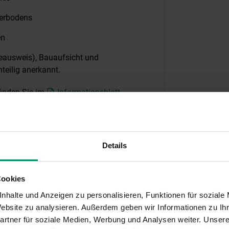
lerbodens
en
ieausweis), Bauaufsicht und
teilig anerkannt.
inden Sie im
Informationsblatt
.
Details
Cookies
ung
nhalte und Anzeigen zu personalisieren, Funktionen für soziale
 Website zu analysieren. Außerdem geben wir Informationen zu I
rtner für soziale Medien, Werbung und Analysen weiter. Unsere