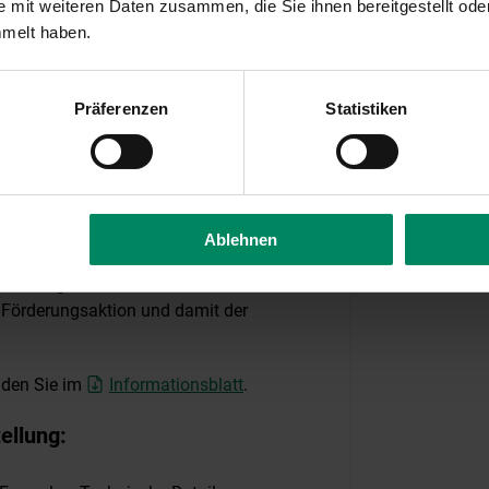
 mit weiteren Daten zusammen, die Sie ihnen bereitgestellt ode
mmelt haben.
erung von Materialien und die Umsetzung
01.2021 und dem 30.09.2023 (bei
Präferenzen
Statistiken
 Antragsstellung im Jahr 2022) erfolgen.
r Online-Antrag ist vollständig ausgefüllt
 notwendigen Informationen und
load zur Verfügung.
Ablehnen
tel vorhanden sind, längstens jedoch bis
rderungsmittel vor Ende der Einreichfrist
r Förderungsaktion und damit der
inden Sie im
Informationsblatt
.
ellung: