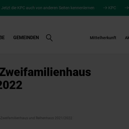
.
Jetzt die KPC auch von anderen Seiten kennenlernen
KPC
Suche
BE
GEMEINDEN
Mittelherkunft
Ak
öffnen
Zweifamilienhaus
2022
-Zweifamilienhaus und Reihenhaus 2021/2022