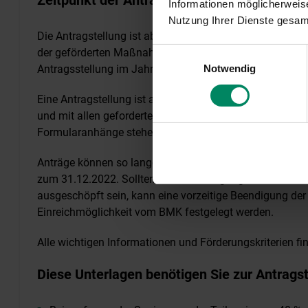
Zeitpunkt der Antragstellung
Informationen möglicherweise
Nutzung Ihrer Dienste gesa
Die Antragstellung ist ab 09.02.2021 möglich. Die Lief
der geförderten Maßnahmen müssen zwischen dem 01.
Einwilligungsauswahl
Notwendig
Antragsstellung im Jahr 2021) bzw. dem 30.09.2024 (bei
Eine Antragstellung ist ausschließlich online möglich. De
und mit allen geforderten Beilagen abzuschließen. Die
Formularanhänge stehen auf dieser Webseite zum Down
Anträge können so lange gestellt werden, wie Budgetmit
zum 31.12.2022. Sollten die zur Verfügung stehenden Fö
ausgeschöpft sein, kann eine vorzeitige Beendigung de
Einreichmöglichkeit vom BMK festgelegt werden.
Alle wichtigen Informationen und Förderungskriterien f
Diese Unterlagen benötigen Sie zur Antragst