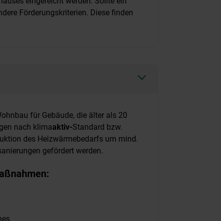
auses eingereicht werden. Sollte ein
ere Förderungskriterien. Diese finden
ohnbau für Gebäude, die älter als 20
gen nach klima
aktiv-
Standard bzw.
eduktion des Heizwärmebedarfs um mind.
sanierungen gefördert werden.
smaßnahmen:
hes