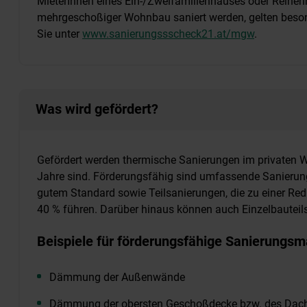
MieterInnen eines Ein-/Zweifamilienhauses oder Reihenh
mehrgeschoßiger Wohnbau saniert werden, gelten besond
Sie unter
www.sanierungssscheck21.at/mgw
.
Was wird gefördert?
Gefördert werden thermische Sanierungen im privaten W
Jahre sind. Förderungsfähig sind umfassende Sanierun
gutem Standard sowie Teilsanierungen, die zu einer R
40 % führen. Darüber hinaus können auch Einzelbauteil
Beispiele für förderungsfähige Sanierung
Dämmung der Außenwände
Dämmung der obersten Geschoßdecke bzw. des Dac