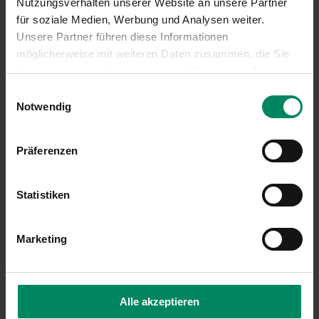
Nutzungsverhalten unserer Website an unsere Partner
betrieblichen und kommunalen
für soziale Medien, Werbung und Analysen weiter.
Einzelprojekten
Unsere Partner führen diese Informationen
Informationsblatt Modul C: Dekarbonisierung
möglicherweise mit weiteren Daten zusammen, die Sie
von Erzeugungsanlagen für bestehende
ihnen bereitgestellt oder die sie im Rahmen der Nutzung
Fernwärmenetze
Ihrer Dienste gesammelt haben.
Einwilligungsauswahl
Stellen Sie Ihren Antrag auf Förderung einer
Notwendig
Maßnahme zum Programm Leuchttürme der
Wärmewende bitte ausschließlich online direkt
Präferenzen
bei der KPC.
Rechtliche Grundlagen finden Sie
hier
.
Statistiken
Alle Formulare zur Antragstellung
Nachantrag
Marketing
Bericht des Kreditinstituts
technisches Datenblatt Modul A1
technisches Datenblatt Modul A2 + B
Alle akzeptieren
technisches Datenblatt Modul C