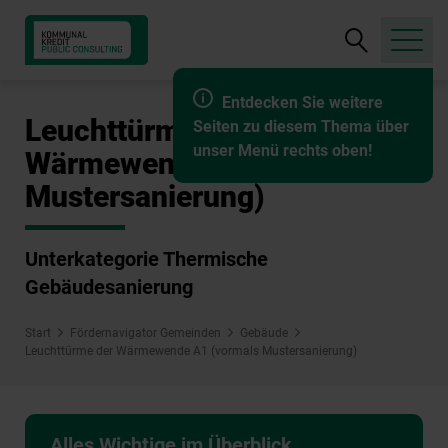
Suche
öffnen
Entdecken Sie weitere
Leuchttürme der
Seiten zu diesem Thema über
unser Menü rechts oben!
Wärmewende A1 (vormals
Mustersanierung)
Unterkategorie Thermische
Gebäudesanierung
Start
Fördernavigator Gemeinden
Gebäude
Leuchttürme der Wärmewende A1 (vormals Mustersanierung)
Alles Wichtige im Überblick