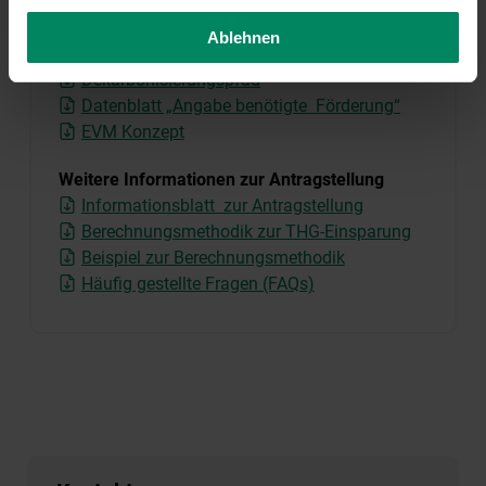
HWB Grenzwerte Modul A1 und A2
Beratungsprotokoll
Ablehnen
Energieverbrauchsmonitoring
Dekarbonisierungspfad
Datenblatt „Angabe benötigte Förderung“
EVM Konzept
Weitere Informationen zur Antragstellung
Informationsblatt zur Antragstellung
Berechnungsmethodik zur THG-Einsparung
Beispiel zur Berechnungsmethodik
Häufig gestellte Fragen (FAQs)