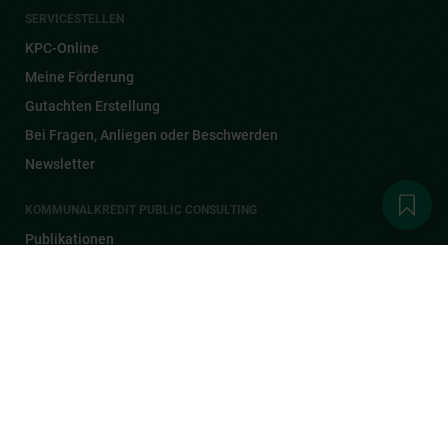
SERVICESTELLEN
KPC-Online
Meine Förderung
Gutachten Erstellung
Bei Fragen, Anliegen oder Beschwerden
Newsletter
KOMMUNALKREDIT PUBLIC CONSULTING
Publikationen
Aktuelles
1
Karriere
Kontakt
DER KPC NEWSLETTER
Melden Sie sich zum Newsletter an, bekommen Sie automatisch