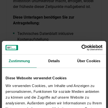
Investition unumkehrbar macht, erfolgen, wobei
der früheste dieser Zeitpunkte maßgebend ist.
Diese Unterlagen benötigen Sie zur
Antragstellung:
Technisches Datenblatt inklusive
Kostenaufstellung
Bericht des Kreditinstituts bei einem
Investitionsvolumen von mehr als 100.000
Euro
Zustimmung
Details
Über Cookies
Eine genaue und maßnahmenbezogene
Checkliste für Modul A1 und C finden Sie in den
Diese Webseite verwendet Cookies
im Leitfaden Modul A1 beziehungsweise im
Wir verwenden Cookies, um Inhalte und Anzeigen zu
Informationsblatt Modul C.
personalisieren, Funktionen für soziale Medien anbieten
zu können und die Zugriffe auf unsere Website zu
Leitfaden
analysieren. Außerdem geben wir Informationen zu Ihrem
Leitfaden Modul A1: Sanierung von