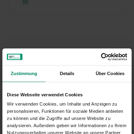
VI)
MERKZETTEL ANSEHEN
Zustimmung
Details
Über Cookies
Kontakt
Diese Webseite verwendet Cookies
Wir verwenden Cookies, um Inhalte und Anzeigen zu
personalisieren, Funktionen für soziale Medien anbieten
Niederösterreich, Oberösterreich, Wien:
zu können und die Zugriffe auf unsere Website zu
DI Bernhard Müller, BEd
analysieren. Außerdem geben wir Informationen zu Ihrem
Nutzungsverhalten unserer Website an unsere Partner