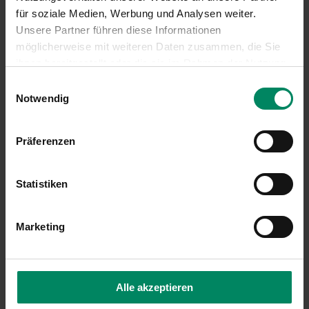
01/31 6 31-236
für soziale Medien, Werbung und Analysen weiter.
hochwasserschutz(at)publicconsulting.at
Unsere Partner führen diese Informationen
möglicherweise mit weiteren Daten zusammen, die Sie
Tirol, Vorarlberg:
ihnen bereitgestellt oder die sie im Rahmen der Nutzung
DI Laura Vögel
Ihrer Dienste gesammelt haben.
Einwilligungsauswahl
Notwendig
01/31 6 31-599
hochwasserschutz(at)publicconsulting.at
Präferenzen
Burgenland, Kärnten, Salzburg, Steiermark:
DI Daniel Wiltschnigg
Statistiken
01/31 6 31-341
hochwasserschutz(at)publicconsulting.at
Marketing
Alle akzeptieren