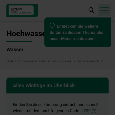
Suche
öffnen
Entdecken Sie weitere
Hochwasserschutz
Seiten zu diesem Thema über
unser Menü rechts oben!
Wasser
Start
Fördernavigator Gemeinden
Wasser
Hochwasserschutz
Alles Wichtige im Überblick
Finden Sie diese Förderung einfach und schnell
wieder mit dem nachfolgenden Code:
#236