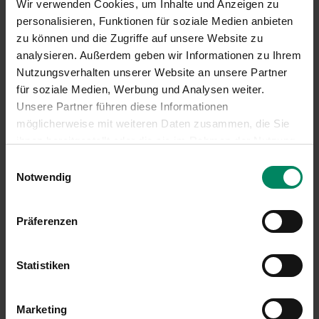
Informationsblatt zur Antragstellung
Wir verwenden Cookies, um Inhalte und Anzeigen zu
Informationsblatt förderungsfähige Kosten
personalisieren, Funktionen für soziale Medien anbieten
Informationsblatt häufig gestellte Fragen
zu können und die Zugriffe auf unsere Website zu
Rechtliche Grundlagen
analysieren. Außerdem geben wir Informationen zu Ihrem
Allgemeine Vertragsbedingungen
Nutzungsverhalten unserer Website an unsere Partner
Zielgruppen
für soziale Medien, Werbung und Analysen weiter.
Förderungsberechnung
Unsere Partner führen diese Informationen
möglicherweise mit weiteren Daten zusammen, die Sie
Informationen zu förderungsfähigen Kesseln
ihnen bereitgestellt oder die sie im Rahmen der Nutzung
und Wärmepumpen
Ihrer Dienste gesammelt haben.
Einwilligungsauswahl
Notwendig
Weiterführende Links –
Informationen zu
förderungsfähigen Kesseln und Wärmepumpen
Präferenzen
Statistiken
Marketing