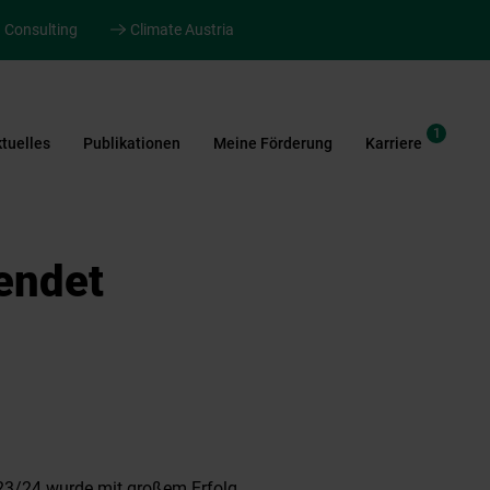
Consulting
Climate Austria
1
tuelles
Publikationen
Meine Förderung
Karriere
endet
23/24 wurde mit großem Erfolg