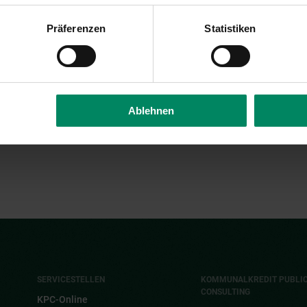
Präferenzen
Statistiken
at/seh49
KOPIEREN
Ablehnen
SERVICESTELLEN
KOMMUNALKREDIT PUBLI
CONSULTING
KPC-Online