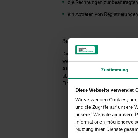
die Rechnungen zur beantragten
ein Abtreten von Registrierungen
Öko-Sonderausgabenpauschale
Das
Öko-Sonderausgabenpausch
werden. Erfolgt die
Auszahlung der
Arbeitnehmerveranlagung für 20
Zustimmung
abgefragt und ist verpflichtend z
Finanzen.
Diese Webseite verwendet 
Wir verwenden Cookies, um I
und die Zugriffe auf unsere
unserer Website an unsere Pa
Informationen möglicherweise
Nutzung Ihrer Dienste gesa