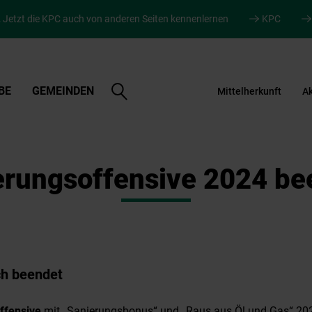
.
Jetzt die KPC auch von anderen Seiten kennenlernen
KPC
Suche
BE
GEMEINDEN
Mittelherkunft
Ak
öffnen
erungsoffensive 2024 be
ch beendet
ffensive
mit „Sanierungsbonus“ und „Raus aus Öl und Gas“ 20