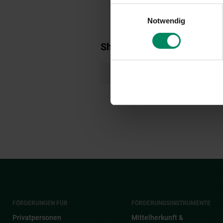
Einwilligungsauswahl
Notwendig
Shortlink
https://www.umweltfoerderung.
FÖRDERUNGEN FÜR
FÖRDERUNGSINSTRUMENTE
Privatpersonen
Mittelherkunft &