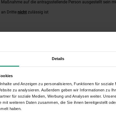
 Maßnahme auf die antragsstellende Person ausgestellt sein m
 an Dritte
nicht
zulässig ist
ale
kann frühestes rückwirkend für das
Jahr der Auszahlung
der
 Förderung im Jahr 2025
, kann das Öko-Sonderausgabenpausch
25
geltend gemacht werden. Die Beantragung wird im Rahmen d
Details
u beantworten. Nähere Informationen dazu finden sich auf den K
Cookies
nhalte und Anzeigen zu personalisieren, Funktionen für soziale
 Website zu analysieren. Außerdem geben wir Informationen zu I
rtner für soziale Medien, Werbung und Analysen weiter. Unsere
 mit weiteren Daten zusammen, die Sie ihnen bereitgestellt ode
mmelt haben.