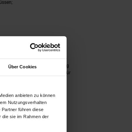
üssen;
 Förderung beantragt
ale erst mit der
er Antragstellung/Endabrechnung
Über Cookies
anälen des Bundesministeriums für
 Medien anbieten zu können
hrem Nutzungsverhalten
 Partner führen diese
r die sie im Rahmen der