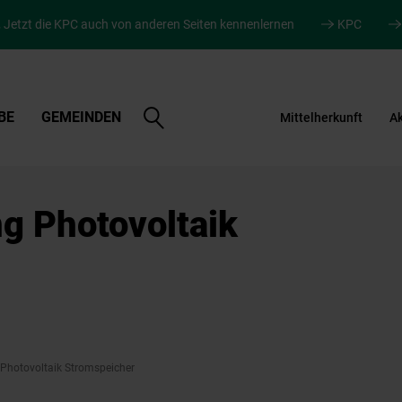
.
Jetzt die KPC auch von anderen Seiten kennenlernen
KPC
Suche
BE
GEMEINDEN
Mittelherkunft
Ak
öffnen
g Photovoltaik
Photovoltaik Stromspeicher