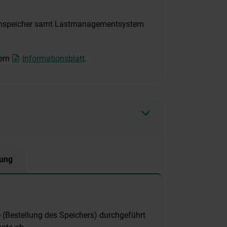
romspeicher samt Lastmanagementsystem
erem
Informationsblatt
.
ung
Bestellung des Speichers) durchgeführt