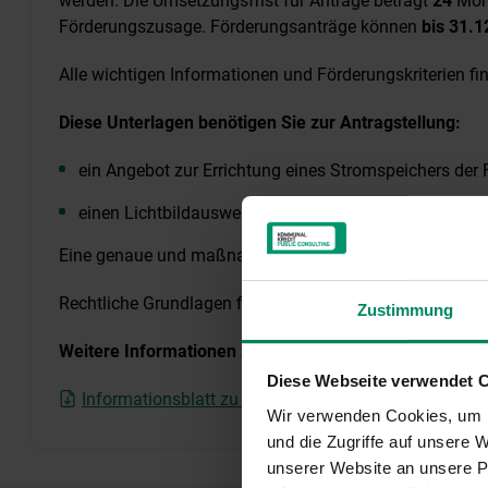
werden. Die Umsetzungsfrist für Anträge beträgt
24
Mon
Förderungszusage. Förderungsanträge können
bis 31.
Alle wichtigen Informationen und Förderungskriterien f
Diese Unterlagen benötigen Sie zur Antragstellung:
ein Angebot zur Errichtung eines Stromspeichers der
einen Lichtbildausweis (Reisepass, Personalausweis 
Eine genaue und maßnahmenbezogene Checkliste finde
Rechtliche Grundlagen finden Sie
hier
Zustimmung
Weitere Informationen zur Antragstellung
Diese Webseite verwendet 
Informationsblatt zu Ihrem Projekt
Wir verwenden Cookies, um I
und die Zugriffe auf unsere
unserer Website an unsere Pa