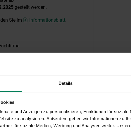
ate ab
12.2025
gestellt werden.
inden Sie im
Informationsblatt
.
 Fachfirma
oder Führerschein)
n Sie im
Informationsblatt
.
Details
Cookies
nhalte und Anzeigen zu personalisieren, Funktionen für soziale
 Website zu analysieren. Außerdem geben wir Informationen zu I
rtner für soziale Medien, Werbung und Analysen weiter. Unsere