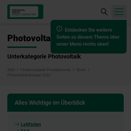
Suche
öffnen
Entdecken Sie weitere
Photovoltaik-Anlagen 2023
Seiten zu diesem Thema über
unser Menü rechts oben!
Unterkategorie Photovoltaik
Start
Fördernavigator Privatpersonen
Strom
Photovoltaik-Anlagen 2023
Alles Wichtige im Überblick
Leitfaden