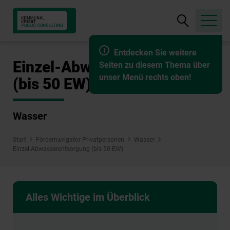
Suche
öffnen
Entdecken Sie weitere
Einzel-Abwasserentsorgung
Seiten zu diesem Thema über
unser Menü rechts oben!
(bis 50 EW)
Wasser
Start
Fördernavigator Privatpersonen
Wasser
Einzel-Abwasserentsorgung (bis 50 EW)
Alles Wichtige im Überblick