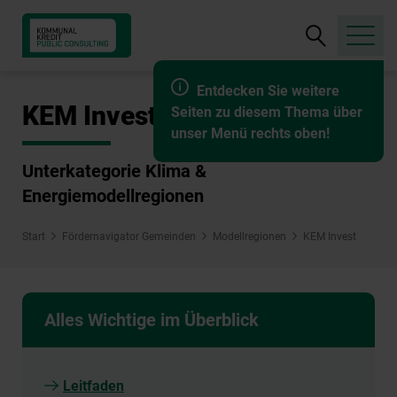
Suche
öffnen
Entdecken Sie weitere
KEM Invest
Seiten zu diesem Thema über
unser Menü rechts oben!
Unterkategorie Klima &
Energiemodellregionen
Start
Fördernavigator Gemeinden
Modellregionen
KEM Invest
Alles Wichtige im Überblick
Leitfaden