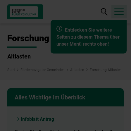
Suche
öffnen
Entdecken Sie weitere
Forschung Altlasten
Seiten zu diesem Thema über
unser Menü rechts oben!
Altlasten
Start
Fördernavigator Gemeinden
Altlasten
Forschung Altlasten
Alles Wichtige im Überblick
Infoblatt Antrag