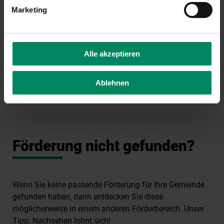
01/31 6 31-242
Marketing
t.wirthensohn(at)publicconsulting.at
Alle akzeptieren
Ablehnen
Förderung nicht gefunden?
Wenn Sie keine passende Förderung für Ihre Gemeinde
gefunden haben, dann entdecken Sie diese
möglicherweise in einem anderen Förderbereich. Unser
Tipp: Nachsehen lohnt sich!