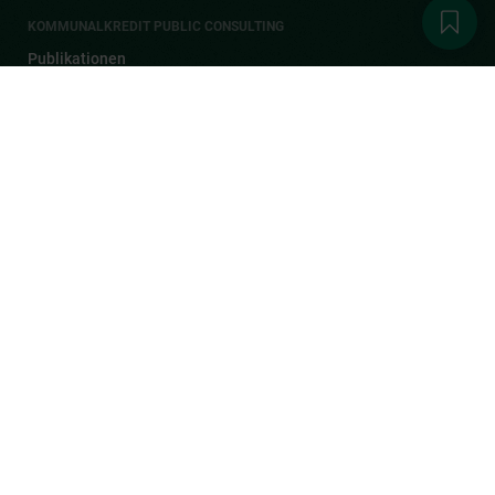
KOMMUNALKREDIT PUBLIC CONSULTING
Publikationen
Aktuelles
1
Karriere
Kontakt
DER KPC NEWSLETTER
Melden Sie sich zum Newsletter an, bekommen Sie automatisch
und brandaktuell alle Neuigkeiten zu Förderungen,
Veranstaltungen sowie allgemeine News von der KPC.
JETZT ANMELDEN