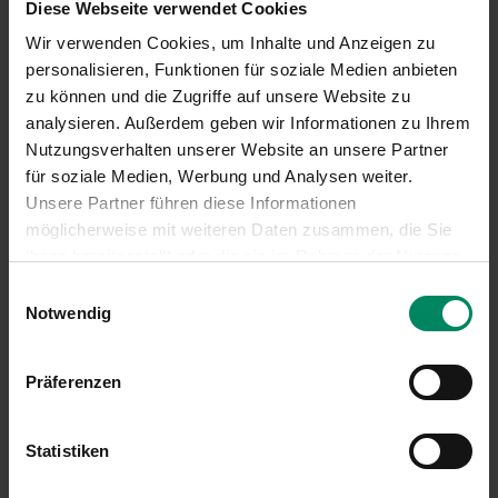
Diese Webseite verwendet Cookies
Informationsblatt zur Antragstellung
Forschungsschwerpunkte
Wir verwenden Cookies, um Inhalte und Anzeigen zu
personalisieren, Funktionen für soziale Medien anbieten
zu können und die Zugriffe auf unsere Website zu
analysieren. Außerdem geben wir Informationen zu Ihrem
Nutzungsverhalten unserer Website an unsere Partner
für soziale Medien, Werbung und Analysen weiter.
Unsere Partner führen diese Informationen
möglicherweise mit weiteren Daten zusammen, die Sie
ihnen bereitgestellt oder die sie im Rahmen der Nutzung
Ihrer Dienste gesammelt haben.
Einwilligungsauswahl
MERKZETTEL ANSEHEN
Notwendig
Präferenzen
Kontakt
Statistiken
DI Dr. Thomas Wirthensohn