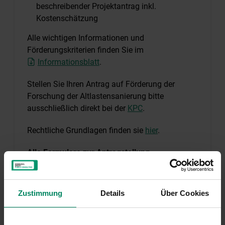
beschreibender Projektantrag inkl.
Kostenschätzung
Alle wichtigen Informationen und
Förderungskriterien finden Sie im
Informationsblatt
.
Stellen Sie Ihren Antrag auf Förderung der
Forschung der Altlastensanierung bitte
ausschließlich direkt bei der
KPC
.
Rechtliche Grundlagen finden sie
hier
.
Alle Formulare zur Antragstellung
Formular Antragstellung
Formular Zeitaufzeichnungen
Zustimmung
Details
Über Cookies
Weitere Informationen zur Antragstellung