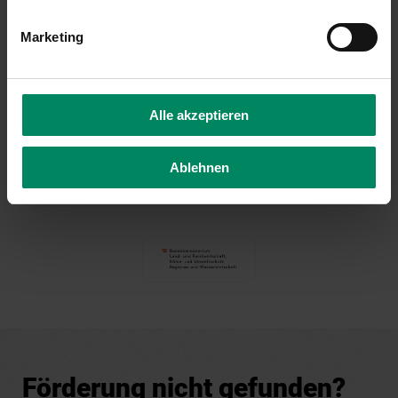
Kontakt
Marketing
Ansprechpartner in der KPC
DI Sebastian Holub
Alle akzeptieren
01/31 6 31-225
brachflaechen(at)publicconsulting.at
Ablehnen
Förderung nicht gefunden?