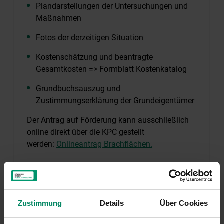
Plandarstellungen der Untersuchungen und
Maßnahmen
Fotos der derzeitigen Situation
Kostenschätzung und beantragte
Gesamtkosten => Formblatt Kostenkatalog
Grundbuchsauszug und
Zustimmungserklärung der Grundeigentümer
Der Antrag auf Förderung kann ausschließlich
online direkt über die KPC gestellt
werden:
Onlineantrag Brachflächen.
Rechtliche Grundlagen finden Sie
hier
.
Weitere Informationen zur Antragstellung
Zustimmung
Details
Über Cookies
Informationsblatt zur Antragstellung
Förderungsrichtlinien Brachflächen