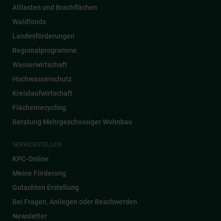
FÖRDERUNGEN FÜR
Privatpersonen
Betriebe
Gemeinden
Alle Förderungen
FÖRDERUNGSINSTRUMENTE
Mittelherkunft & Förderungspartner
Betriebliche Umweltförderung im Inland
Klima- und Energiefonds
klimaaktiv mobil
Aufbau- und Resilienzfazilität (ARF)
ELER / EFRE
Altlasten und Brachflächen
Waldfonds