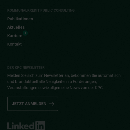
Landesförderungen
Regionalprogramme
Wasserwirtschaft
Hochwasserschutz
Kreislaufwirtschaft
Flächenrecycling
Beratung Mehrgeschossiger Wohnbau
SERVICESTELLEN
KPC-Online
Meine Förderung
Gutachten Erstellung
Bei Fragen, Anliegen oder Beschwerden
Newsletter
KOMMUNALKREDIT PUBLIC CONSULTING