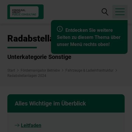
Suche
öffnen
Entdecken Sie weitere
Radabstellanlagen 2024
Seiten zu diesem Thema über
unser Menü rechts oben!
Unterkategorie Sonstige
Start
Fördernavigator Betriebe
Fahrzeuge & Ladeinfrastruktur
Radabstellanlagen 2024
Alles Wichtige im Überblick
Leitfaden