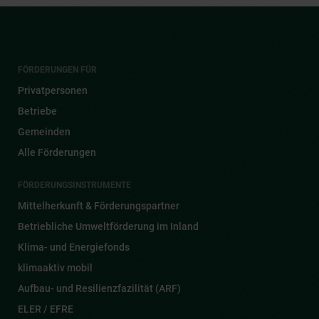
Shortlink
https://www.umweltfoerderung.at/nom3c
KOPIEREN