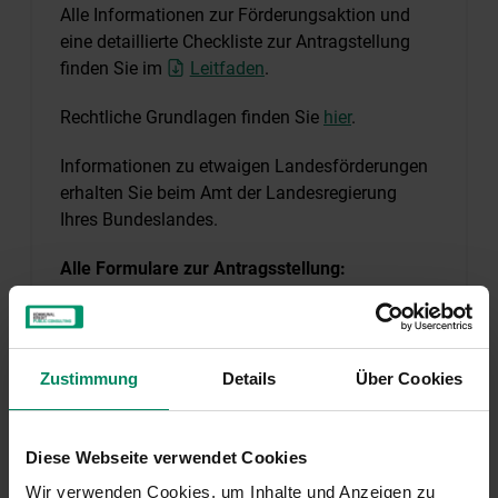
Alle Informationen zur Förderungsaktion und
eine detaillierte Checkliste zur Antragstellung
finden Sie im
Leitfaden
.
Rechtliche Grundlagen finden Sie
hier
.
Informationen zu etwaigen Landesförderungen
erhalten Sie beim Amt der Landesregierung
Ihres Bundeslandes.
Alle Formulare zur Antragsstellung:
Formular zur Förderungsabrechnung
Bestätigung Bezug von Strom aus EET
De-Minimis-Erklärung
Zustimmung
Details
Über Cookies
Weitere Informationen zur Antragstellung:
Diese Webseite verwendet Cookies
Leitfaden zu Ihrem Projekt
Wir verwenden Cookies, um Inhalte und Anzeigen zu
Allgemeine Vertragsbedingungen