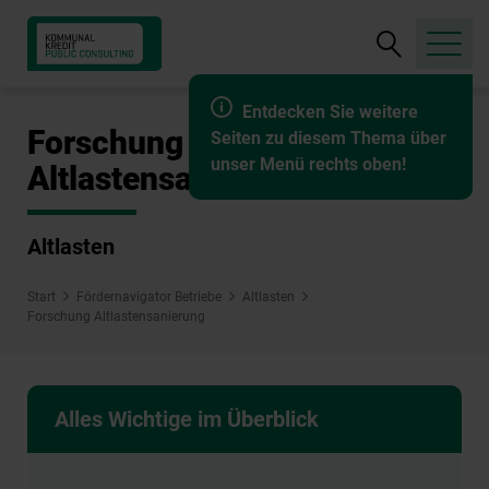
Suche
öffnen
Entdecken Sie weitere
Forschung
Seiten zu diesem Thema über
unser Menü rechts oben!
Altlastensanierung
Altlasten
Start
Fördernavigator Betriebe
Altlasten
Forschung Altlastensanierung
Alles Wichtige im Überblick