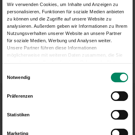
Wir verwenden Cookies, um Inhalte und Anzeigen zu
DI Dr. Thomas Wirthensohn
personalisieren, Funktionen für soziale Medien anbieten
zu können und die Zugriffe auf unsere Website zu
01/31 6 31-242
analysieren. Außerdem geben wir Informationen zu Ihrem
t.wirthensohn(at)publicconsulting.at
Nutzungsverhalten unserer Website an unsere Partner
für soziale Medien, Werbung und Analysen weiter.
Unsere Partner führen diese Informationen
möglicherweise mit weiteren Daten zusammen, die Sie
ihnen bereitgestellt oder die sie im Rahmen der Nutzung
Ihrer Dienste gesammelt haben.
Einwilligungsauswahl
Notwendig
Präferenzen
Förderung nicht gefunden?
Statistiken
Wenn Sie keine passende Förderung für Ihren Betrieb
Marketing
gefunden haben, dann entdecken Sie diese