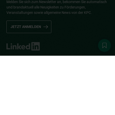
Melden Sie sich zum Newsletter an, bekommen Sie automatisch
und brandaktuell alle Neuigkeiten zu Förderungen,
Veranstaltungen sowie allgemeine News von der KPC.
JETZT ANMELDEN
© Kommunalkredit Public Consulting GmbH (KPC) 2022
Umgesetzt von
eigenart