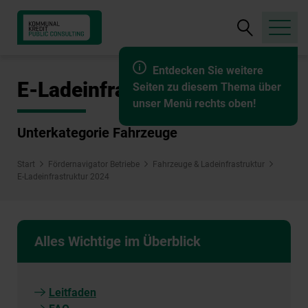
Suche
öffnen
Entdecken Sie weitere
E-Ladeinfrastruktur 2024
Seiten zu diesem Thema über
unser Menü rechts oben!
Unterkategorie Fahrzeuge
Start
Fördernavigator Betriebe
Fahrzeuge & Ladeinfrastruktur
E-Ladeinfrastruktur 2024
Alles Wichtige im Überblick
Leitfaden