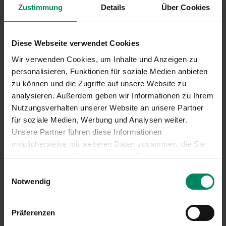
Fördercode #185
Zustimmung
Details
Über Cookies
Diese Webseite verwendet Cookies
E-PKW für soziale Einrichtungen, E-Taxis,
Wir verwenden Cookies, um Inhalte und Anzeigen zu
E-Carsharing und Fahrschulen 2024
personalisieren, Funktionen für soziale Medien anbieten
(beschränkte Zielgruppe)
zu können und die Zugriffe auf unsere Website zu
Unterkategorie Fahrzeuge
analysieren. Außerdem geben wir Informationen zu Ihrem
Nutzungsverhalten unserer Website an unsere Partner
Fördercode #155
für soziale Medien, Werbung und Analysen weiter.
Unsere Partner führen diese Informationen
möglicherweise mit weiteren Daten zusammen, die Sie
ihnen bereitgestellt oder die sie im Rahmen der Nutzung
Ihrer Dienste gesammelt haben.
Einwilligungsauswahl
Notwendig
MERKZETTEL ANSEHEN
Präferenzen