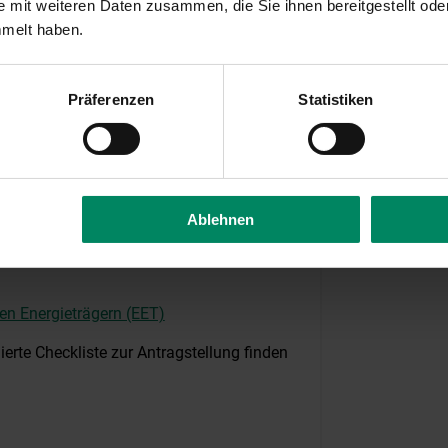
 mit weiteren Daten zusammen, die Sie ihnen bereitgestellt ode
tur reserviert. Den Link zum Online-
mmelt haben.
 Einreichung nicht älter als 9 Monate
Präferenzen
Statistiken
Ablehnen
ung
n Energieträgern (EET)
ierte Checkliste zur Antragstellung finden