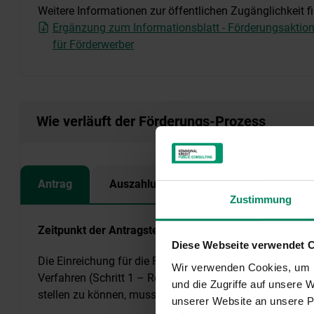
Weitere Informationen zur öffentlichen Zugänglichkeit f
Ergänzung zum Informationsblatt - Förderungsaktion 
für Förderwerber
Wie verläuft der Förderungs-Prozess
Antrag
Auszahlung
Zustimmung
Zeitpunkt der Antragstellung
Diese Webseite verwendet 
Die Einreichung für die Förderungsaktion „Elektro-Ladein
Wir verwenden Cookies, um I
Verfahren (Schritt 1 – Registrierung, Schritt 2 – Antrag
und die Zugriffe auf unsere
stellen zu können, musste das Projekt registriert werden (
unserer Website an unsere Pa