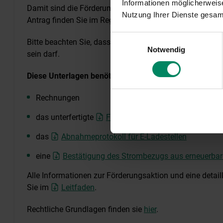
Informationen möglicherweise
Damit sind die Förderungsmittel für die E-Ladeinfrastruk
Nutzung Ihrer Dienste gesa
Antrag finden Sie im Registrierungs-Mail.
Einwilligungsauswahl
Bitte beachten Sie, dass die Rechnung zum Zeitpunkt der
Notwendig
sein darf.
Diese Unterlagen benötigen Sie zur Antragstellung:
Rechnungen
das unterfertigte
Formular zur Förderungsabrechn
das
Abnahmeprotokoll für E-Ladestellen
eine
Bestätigung des Strombezugs aus erneuerbare
Alle Informationen zur Förderungsaktion und eine detaill
Sie im
Leitfaden
.
Rechtliche Grundlagen finden sie
hier
.