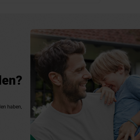
den?
den haben,