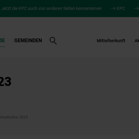
.
Jetzt die KPC auch von anderen Seiten kennenlernen
KPC
Suche
BE
GEMEINDEN
Mittelherkunft
Ak
öffnen
23
nfrastruktur 2023