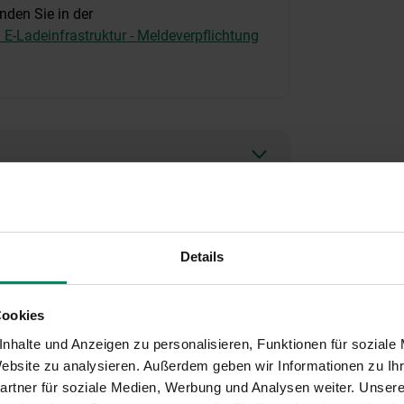
inden Sie in der
E-Ladeinfrastruktur - Meldeverpflichtung
Details
Cookies
frastruktur“ verläuft in einem 2-stufigen
nhalte und Anzeigen zu personalisieren, Funktionen für soziale
stellung). Um einen Antrag auf Förderung
 Website zu analysieren. Außerdem geben wir Informationen zu I
Schritt 1).
rtner für soziale Medien, Werbung und Analysen weiter. Unsere