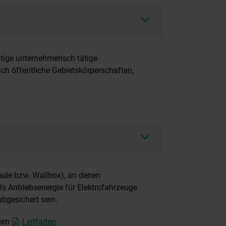
tige unternehmerisch tätige
ch öffentliche Gebietskörperschaften,
äule bzw. Wallbox), an denen
s Antriebsenergie für Elektrofahrzeuge
abgesichert sein.
erem
Leitfaden
.