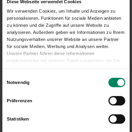
Diese Webseite verwendet Cookies
De-Minimis-Erklärung
Wir verwenden Cookies, um Inhalte und Anzeigen zu
personalisieren, Funktionen für soziale Medien anbieten
Weitere Informationen zur Antragstellung:
zu können und die Zugriffe auf unsere Website zu
analysieren. Außerdem geben wir Informationen zu Ihrem
Allgemeine Vertragsbedingungen
Nutzungsverhalten unserer Website an unsere Partner
Leitfaden zu Ihrem Projekt
für soziale Medien, Werbung und Analysen weiter.
Unsere Partner führen diese Informationen
möglicherweise mit weiteren Daten zusammen, die Sie
ihnen bereitgestellt oder die sie im Rahmen der Nutzung
Ihrer Dienste gesammelt haben.
Einwilligungsauswahl
Notwendig
Ähnliche Förderungen entdecken
Präferenzen
Statistiken
(E-)Transporträder und (E-)Falträder für
Private 2024