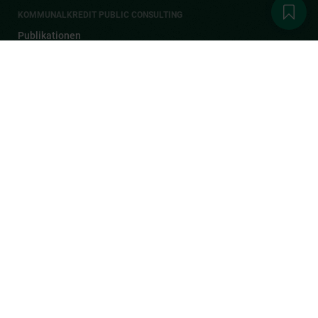
KOMMUNALKREDIT PUBLIC CONSULTING
Publikationen
Aktuelles
1
Karriere
Kontakt
DER KPC NEWSLETTER
Melden Sie sich zum Newsletter an, bekommen Sie automatisch
und brandaktuell alle Neuigkeiten zu Förderungen,
Veranstaltungen sowie allgemeine News von der KPC.
JETZT ANMELDEN