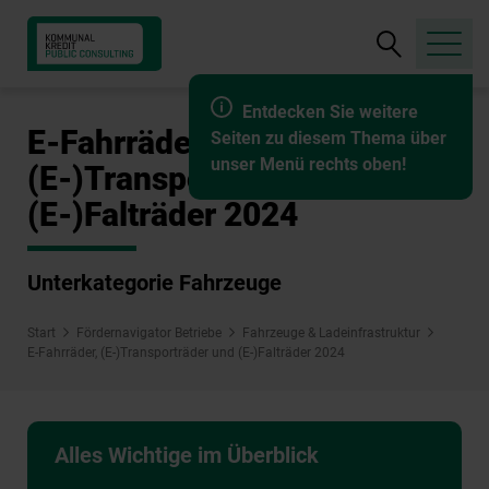
Suche
öffnen
Entdecken Sie weitere
E-Fahrräder,
Seiten zu diesem Thema über
unser Menü rechts oben!
(E-)Transporträder und
(E-)Falträder 2024
Unterkategorie Fahrzeuge
Start
Fördernavigator Betriebe
Fahrzeuge & Ladeinfrastruktur
E-Fahrräder, (E-)Transporträder und (E-)Falträder 2024
Alles Wichtige im Überblick