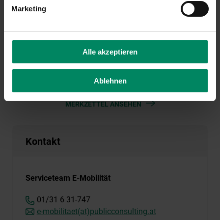
Fahrzeuge & Ladeinfrastruktur
Marketing
Fördercode #170
Alle akzeptieren
Ablehnen
MERKZETTEL ANSEHEN
Kontakt
Serviceteam E-Mobilität
01/31 6 31-747
e-mobilitaet(at)publicconsulting.at