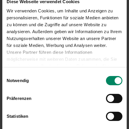
Diese Webseite verwendet Cookies
De-Minimis-Erklärung
Wir verwenden Cookies, um Inhalte und Anzeigen zu
personalisieren, Funktionen für soziale Medien anbieten
Weitere Informationen zur Antragstellung:
zu können und die Zugriffe auf unsere Website zu
analysieren. Außerdem geben wir Informationen zu Ihrem
Allgemeine Vertragsbedingungen
Nutzungsverhalten unserer Website an unsere Partner
Leitfaden zu Ihrem Projekt
für soziale Medien, Werbung und Analysen weiter.
Unsere Partner führen diese Informationen
möglicherweise mit weiteren Daten zusammen, die Sie
ihnen bereitgestellt oder die sie im Rahmen der Nutzung
Ihrer Dienste gesammelt haben.
Einwilligungsauswahl
Notwendig
Ähnliche Förderungen entdecken
Präferenzen
Statistiken
(E-)Transporträder und (E-)Falträder für
Private 2024