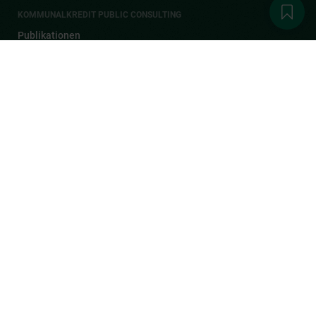
KOMMUNALKREDIT PUBLIC CONSULTING
Publikationen
Aktuelles
1
Karriere
Kontakt
DER KPC NEWSLETTER
Melden Sie sich zum Newsletter an, bekommen Sie automatisch
und brandaktuell alle Neuigkeiten zu Förderungen,
Veranstaltungen sowie allgemeine News von der KPC.
JETZT ANMELDEN