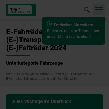
Suche
öffnen
Entdecken Sie weitere
E-Fahrräder,
Seiten zu diesem Thema über
unser Menü rechts oben!
(E-)Transporträder und
(E-)Falträder 2024
Unterkategorie Fahrzeuge
Start
Fördernavigator Betriebe
Fahrzeuge & Ladeinfrastruktur
E-Fahrräder, (E-)Transporträder und (E-)Falträder 2024
Alles Wichtige im Überblick