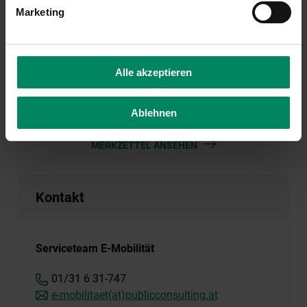
Fahrzeuge & Ladeinfrastruktur
Marketing
Fördercode #170
Alle akzeptieren
Ablehnen
MERKZETTEL ANSEHEN
Kontakt
Serviceteam E-Mobilität
01/31 6 31-747
e-mobilitaet(at)publicconsulting.at