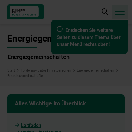
Suche
öffnen
Entdecken Sie weitere
Energiegemeinschaften
Seiten zu diesem Thema über
unser Menü rechts oben!
Energiegemeinschaften
Start
Fördernavigator Privatpersonen
Energiegemeinschaften
Energiegemeinschaften
Alles Wichtige im Überblick
Leitfaden