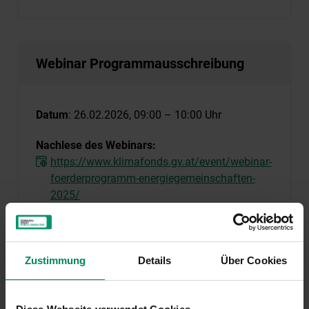
Webinar Programmausschreibung
Datum
: 26.02.2026, 09:00 – 10:00 Uhr
Nachlese des Webinars:
https://www.klimafonds.gv.at/event/webinar-
foerderprogramm-energiegemeinschaften-
2025/
Zustimmung
Details
Über Cookies
Webinar Betriebsdatenblatt