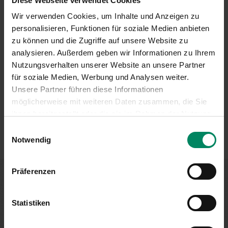
Diese Webseite verwendet Cookies
Datum des zweiten Webinars:
Wir verwenden Cookies, um Inhalte und Anzeigen zu
23.09.2026, 08:30 – 09:30 Uhr
personalisieren, Funktionen für soziale Medien anbieten
Link zur Anmeldung
zu können und die Zugriffe auf unsere Website zu
analysieren. Außerdem geben wir Informationen zu Ihrem
Nachlese des ersten Webinars vom 17.06.2026
Nutzungsverhalten unserer Website an unsere Partner
Link zur Präsentation
für soziale Medien, Werbung und Analysen weiter.
Link zur Videoaufzeichnung auf Youtube
Unsere Partner führen diese Informationen
möglicherweise mit weiteren Daten zusammen, die Sie
ihnen bereitgestellt oder die sie im Rahmen der Nutzung
Ihrer Dienste gesammelt haben.
Einwilligungsauswahl
Notwendig
Präferenzen
Förderung nicht gefunden?
Statistiken