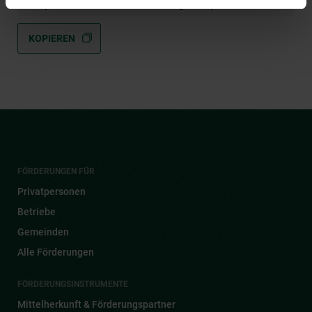
https://www.umweltfoerderung.at/wp9eo
KOPIEREN
FÖRDERUNGEN FÜR
Privatpersonen
Betriebe
Gemeinden
Alle Förderungen
FÖRDERUNGSINSTRUMENTE
Mittelherkunft & Förderungspartner