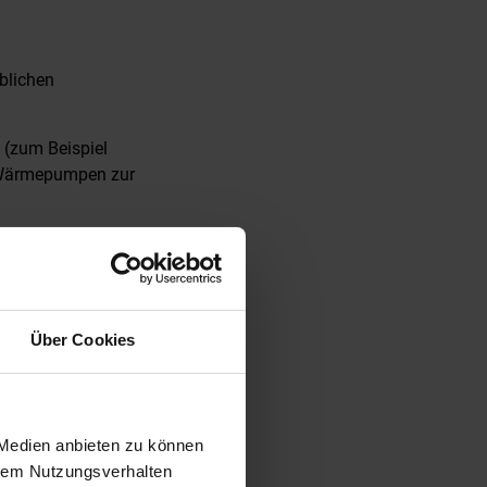
blichen
(zum Beispiel
 Wärmepumpen zur
icht durch
ltenden Fassung
Über Cookies
uerungstechnik)
 Medien anbieten zu können
hrem Nutzungsverhalten