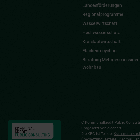
Landesförderungen
Regionalprogramme
Wasserwirtschaft
Hochwasserschutz
Kreislaufwirtschaft
Flächenrecycling
Beratung Mehrgeschossiger
Wohnbau
© Kommunalkredit Public Consul
Umgesetzt von
eigenart
Die KPC ist Teil der
Kommunalkredi
Übersetzung:
Texterei
, Dagmar Jen