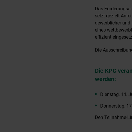
Das Förderungsan
setzt gezielt Anre
gewerblicher und 
eines wettbewerb
effizient eingeset
Die Ausschreibun
Die KPC verans
werden:
Dienstag, 14. J
Donnerstag, 17
Den Teilnahme-Lin