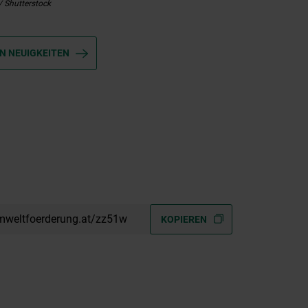
 / Shutterstock
N NEUIGKEITEN
mweltfoerderung.at/zz51w
KOPIEREN