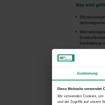
Was wird gefö
Effizienzsteig
technologische
Wärmerückgewi
Druckluftkomp
Erschließung 
Wärmerückgewin
Bescheide bezi
vorgeschrieben
Heizungsoptimi
Zustimmung
(Drehzahlregel
Free-Cooling z
Diese Webseite verwendet 
Wir verwenden Cookies, um I
und die Zugriffe auf unsere
Voraussetzun