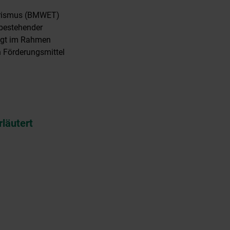
ourismus (BMWET)
z bestehender
olgt im Rahmen
 Förderungsmittel
rläutert