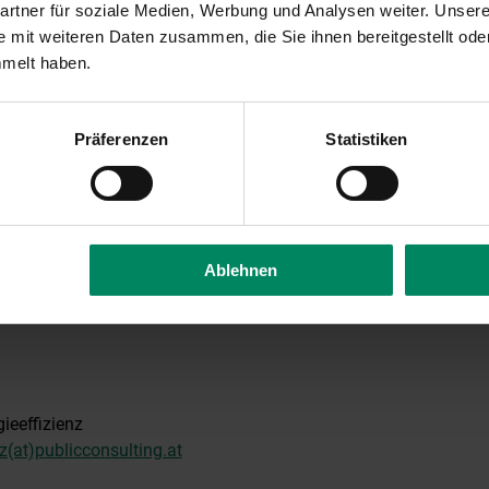
rtner für soziale Medien, Werbung und Analysen weiter. Unsere
 mit weiteren Daten zusammen, die Sie ihnen bereitgestellt ode
mweltrelevanten Investitionskosten zur Erzielung der
mmelt haben.
zienzsteigerung müssen mindestens 1,0 Mio. Euro (netto) betra
gereichte Maßnahme müssen mindestens 1,0 GWh anrechenbare 
Präferenzen
Statistiken
t werden.
e Maßnahme muss bis spätestens 31.12.2029 wirksam werden
sparung).
Ablehnen
ERUNGSSEITE
ieeffizienz
nz(at)publicconsulting.at