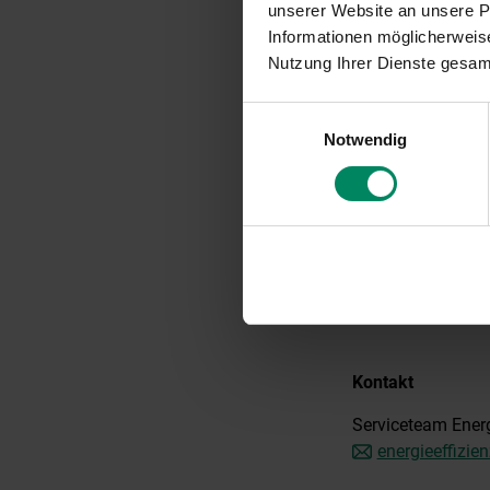
unserer Website an unsere Pa
Informationen möglicherweise
Die geplanten u
Nutzung Ihrer Dienste gesa
Endenergieeffi
Einwilligungsauswahl
Durch die ein
Notwendig
Jahr eingespar
Die gefördert
(Endenergieein
LINK ZUR FÖRD
Kontakt
Serviceteam Energ
energieeffizie